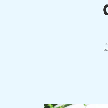
su
fo