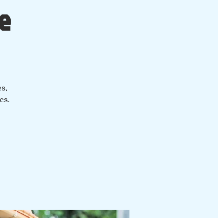
e
es,
es.