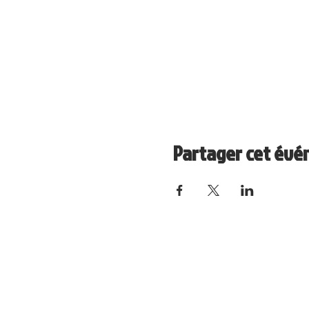
Partager cet év
Site Question de Famille crée en 2017 
Logo Fanny Poussier et Patrice Aubry
Crédit photos Isabelle Pénin