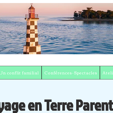
Un conflit familial
Conférences-Spectacles
Atel
yage en Terre Parent